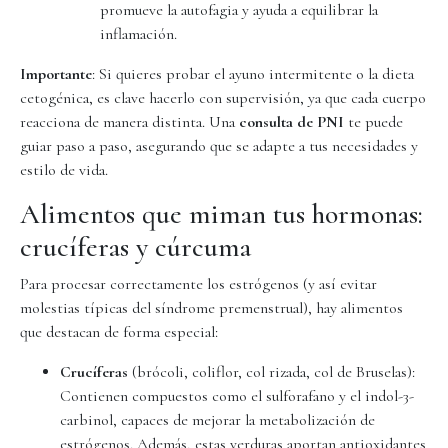
promueve la autofagia y ayuda a equilibrar la
inflamación.
Importante
: Si quieres probar el ayuno intermitente o la dieta
cetogénica, es clave hacerlo con supervisión, ya que cada cuerpo
reacciona de manera distinta. Una
consulta de PNI
te puede
guiar paso a paso, asegurando que se adapte a tus necesidades y
estilo de vida.
Alimentos que miman tus hormonas:
crucíferas y cúrcuma
Para procesar correctamente los estrógenos (y así evitar
molestias típicas del síndrome premenstrual), hay alimentos
que destacan de forma especial:
Crucíferas
(brócoli, coliflor, col rizada, col de Bruselas):
Contienen compuestos como el sulforafano y el indol-3-
carbinol, capaces de mejorar la metabolización de
estrógenos. Además, estas verduras aportan antioxidantes