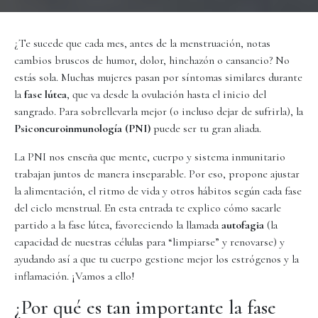
¿Te sucede que cada mes, antes de la menstruación, notas
cambios bruscos de humor, dolor, hinchazón o cansancio? No
estás sola. Muchas mujeres pasan por síntomas similares durante
la
fase lútea
, que va desde la ovulación hasta el inicio del
sangrado. Para sobrellevarla mejor (o incluso dejar de sufrirla), la
Psiconeuroinmunología (PNI)
puede ser tu gran aliada.
La PNI nos enseña que mente, cuerpo y sistema inmunitario
trabajan juntos de manera inseparable. Por eso, propone ajustar
la alimentación, el ritmo de vida y otros hábitos según cada fase
del ciclo menstrual. En esta entrada te explico cómo sacarle
partido a la fase lútea, favoreciendo la llamada
autofagia
(la
capacidad de nuestras células para “limpiarse” y renovarse) y
ayudando así a que tu cuerpo gestione mejor los estrógenos y la
inflamación. ¡Vamos a ello!
¿Por qué es tan importante la fase