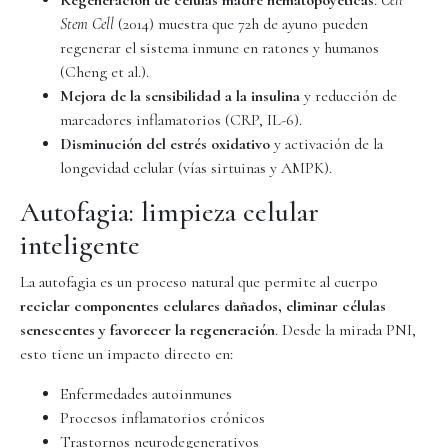
Regeneración de células madre hematopoyéticas
:
Cell
Stem Cell
(2014) muestra que 72h de ayuno pueden
regenerar el sistema inmune en ratones y humanos
(Cheng et al.).
Mejora de la sensibilidad a la insulina
y reducción de
marcadores inflamatorios (CRP, IL-6).
Disminución del estrés oxidativo
y activación de la
longevidad celular (vías sirtuinas y AMPK).
Autofagia: limpieza celular
inteligente
La autofagia es un proceso natural que permite al cuerpo
reciclar componentes celulares dañados, eliminar células
senescentes y favorecer la regeneración
. Desde la mirada PNI,
esto tiene un impacto directo en:
Enfermedades autoinmunes
Procesos inflamatorios crónicos
Trastornos neurodegenerativos