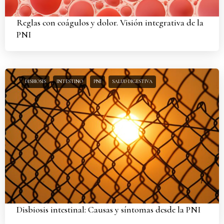
Reglas con coágulos y dolor. Visión integrativa de la
PNI
DISBIOSIS
INTESTINO
PNI
SALUD DIGESTIVA
Disbiosis intestinal: Causas y síntomas desde la PNI