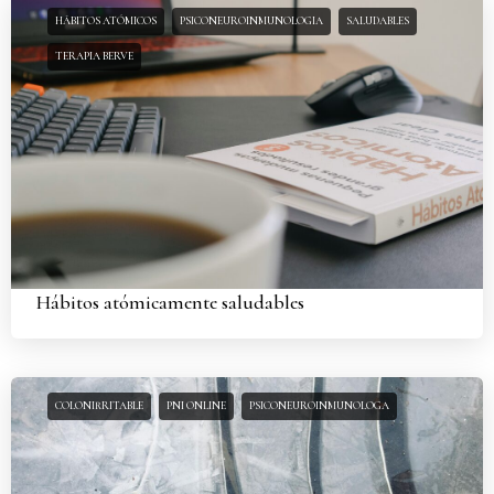
HÁBITOS ATÓMICOS
PSICONEUROINMUNOLOGIA
SALUDABLES
TERAPIA BERVE
Hábitos atómicamente saludables
COLONIRRITABLE
PNI ONLINE
PSICONEUROINMUNOLOGA