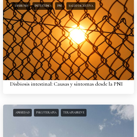
DISBIOSIS
INTESTINO
PNI
SALUD DIGESTIVA
Disbiosis intestinal: Causas y síntomas desde la PNI
ANSIEDAD
PSICOTERAPIA
TERAPIABREVE