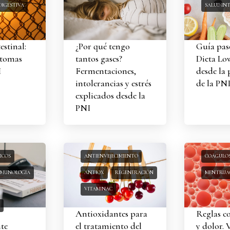
DIGESTIVA
SALUD IN
estinal:
¿Por qué tengo
Guía pas
ntomas
tantos gases?
Dieta L
I
Fermentaciones,
desde la 
intolerancias y estrés
de la PN
explicados desde la
PNI
ICOS
ANTIENVEJECIMIENTO
COÁGULO
NMUNOLOGIA
ANTIOX
REGENERACIÓN
MENTRUAC
VITAMINAC
Antioxidantes para
Reglas c
te
el tratamiento del
y dolor. 