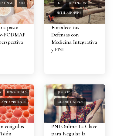
TESTINAL
SIBO
PNI
PREVENCIÓN
SISTEMA INMUNE
o a paso:
Fortalece tus
ow-FODMAP
Defensas con
perspectiva
Medicina Integrativa
I
y PNI
S
DOLOR REGLA
EJERCICIO
IÓN CONSCIENTE
SALUD INTESTINAL
on coágulos
PNI Online: La Clave
Visión
para Regular la