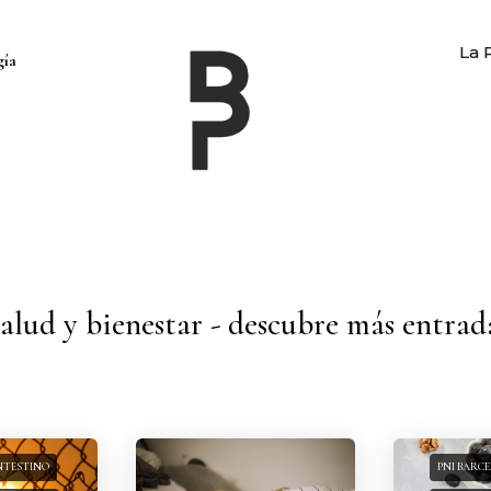
La 
gía
salud y bienestar - descubre más entrad
NTESTINO
PNI BARC