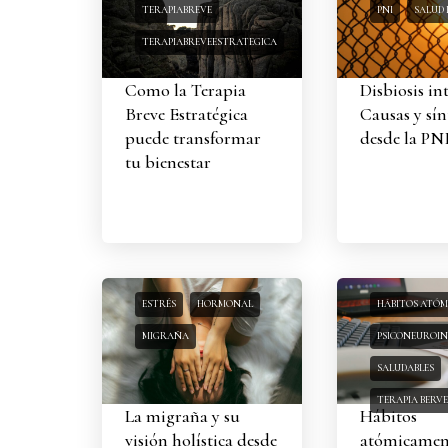
TERAPIABREVE
PNI
SALUD 
TERAPIABREVEESTRATEGICA
Como la Terapia
Disbiosis int
Breve Estratégica
Causas y sí
puede transformar
desde la PN
tu bienestar
ESTRÉS
HORMONAL
HÁBITOS ATÓM
MIGRAÑA
PSICONEUROI
SALUDABLES
TERAPIA BERVE
La migraña y su
Hábitos
visión holística desde
atómicamen