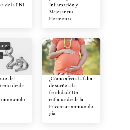
va de la PNI
Inflamación y
Mejorar tus
Hormonas
IENTO
E
nto del
¿Cómo afecta la falta
iento desde
de sueño a la
fertilidad? Un
uroinmunolo
enfoque desde la
Psiconeuroinmunolo
gía