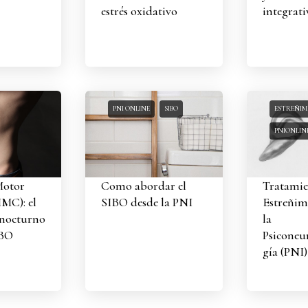
estrés oxidativo
integrati
PNI ONLINE
SIBO
ESTREÑIM
PNIONLIN
Motor
Como abordar el
Tratamie
MC): el
SIBO desde la PNI
Estreñim
 nocturno
la
IBO
Psicone
gía (PNI)