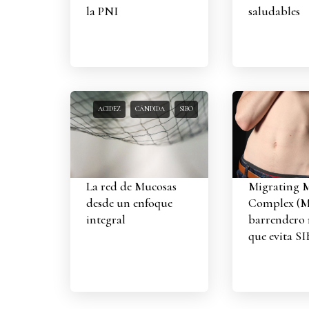
la PNI
saludables
ACIDEZ
CÁNDIDA
SIBO
La red de Mucosas
Migrating 
desde un enfoque
Complex (M
integral
barrendero
que evita S